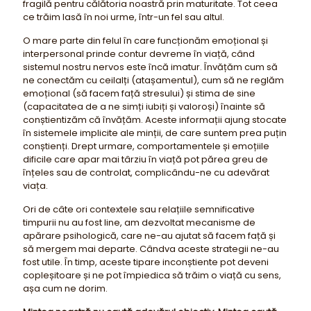
fragilă pentru călătoria noastră prin maturitate. Tot ceea
ce trăim lasă în noi urme, într-un fel sau altul.
O mare parte din felul în care funcționăm emoțional și
interpersonal prinde contur devreme în viață, când
sistemul nostru nervos este încă imatur. Învățăm cum să
ne conectăm cu ceilalți (atașamentul), cum să ne reglăm
emoțional (să facem față stresului) și stima de sine
(capacitatea de a ne simți iubiți și valoroși) înainte să
conștientizăm că învățăm. Aceste informații ajung stocate
în sistemele implicite ale minții, de care suntem prea puțin
conștienți. Drept urmare, comportamentele și emoțiile
dificile care apar mai târziu în viață pot părea greu de
înțeles sau de controlat, complicându-ne cu adevărat
viața.
Ori de câte ori contextele sau relațiile semnificative
timpurii nu au fost line, am dezvoltat mecanisme de
apărare psihologică, care ne-au ajutat să facem față și
să mergem mai departe. Cândva aceste strategii ne-au
fost utile. În timp, aceste tipare inconștiente pot deveni
copleșitoare și ne pot împiedica să trăim o viață cu sens,
așa cum ne dorim.