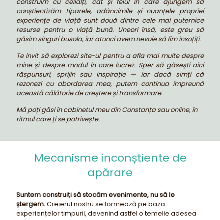
construim cu ceilalți, cât și felul în care ajungem să
conștientizăm tiparele, adâncimile și nuanțele propriei
experiențe de viață sunt două dintre cele mai puternice
resurse pentru o viață bună. Uneori însă, este greu să
găsim singuri busola, iar atunci avem nevoie să fim însoțiți.
Te invit să explorezi site-ul pentru a afla mai multe despre
mine și despre modul în care lucrez. Sper să găsești aici
răspunsuri, sprijin sau inspirație — iar dacă simți că
rezonezi cu abordarea mea, putem continua împreună
această călătorie de creștere și transformare.
Mă poți găsi în cabinetul meu din Constanța sau online, în
ritmul care ți se potrivește.
Mecanisme inconștiente de
apărare
Suntem construiți să stocăm evenimente, nu să le
ștergem.
Creierul nostru se formează pe baza
experiențelor timpurii, devenind astfel o temelie adesea