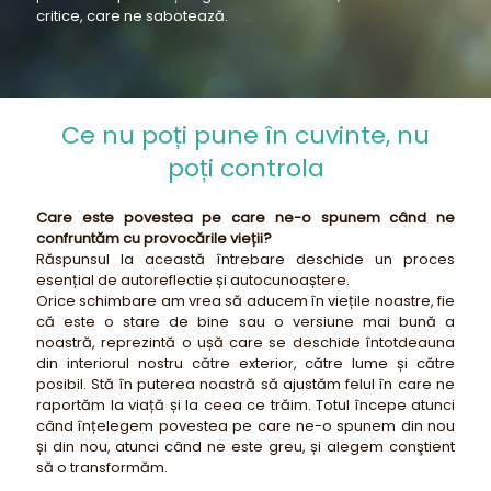
critice, care ne sabotează.
Ce nu poți pune în cuvinte, nu
poți controla
Care este povestea pe care ne-o spunem când ne
confruntăm cu provocările vieții?
Răspunsul la această întrebare deschide un proces
esențial de autoreflectie și autocunoaștere.
Orice schimbare am vrea să aducem în viețile noastre, fie
că este o stare de bine sau o versiune mai bună a
noastră, reprezintă o ușă care se deschide întotdeauna
din interiorul nostru către exterior, către lume și către
posibil. Stă în puterea noastră să ajustăm felul în care ne
raportăm la viață și la ceea ce trăim. Totul începe atunci
când înțelegem povestea pe care ne-o spunem din nou
și din nou, atunci când ne este greu, și alegem conştient
să o transformăm.