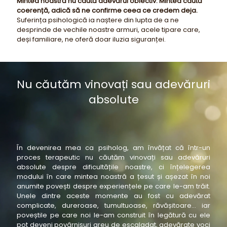
Mintea noastră nu caută adevărul obiectiv. Mintea caută
coerență, adică să ne confirme ceea ce credem deja.
Suferința psihologică ia naștere din lupta de a ne
desprinde de vechile noastre armuri, acele tipare care,
deși familiare, ne oferă doar iluzia siguranței.
Nu căutăm vinovați sau adevăruri
absolute
În devenirea mea ca psiholog, am învățat că într-un
proces terapeutic nu căutăm vinovați sau adevăruri
absolute despre dificultățile noastre, ci înțelegerea
modului în care mintea noastră a țesut și așezat în noi
anumite povești despre experiențele pe care le-am trăit.
Unele dintre aceste momente au fost cu adevărat
complicate, dureroase, tumultuoase, răvășitoare… iar
poveștile pe care noi le-am construit în legătură cu ele
pot deveni povârnișuri greu de escaladat, adevărate voci