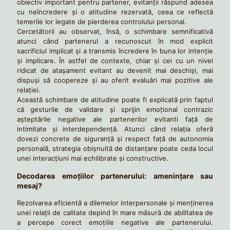
obiectiv important pentru partener, evitanţii răspund adesea
cu neîncredere și o atitudine rezervată, ceea ce reflectă
temerile lor legate de pierderea controlului personal.
Cercetătorii au observat, însă, o schimbare semnificativă
atunci când partenerul a recunoscut în mod explicit
sacrificiul implicat și a transmis încredere în buna lor intenție
și implicare. În astfel de contexte, chiar și cei cu un nivel
ridicat de atașament evitant au devenit mai deschiși, mai
dispuși să coopereze și au oferit evaluări mai pozitive ale
relației.
Această schimbare de atitudine poate fi explicată prin faptul
că gesturile de validare și sprijin emoțional contrazic
așteptările negative ale partenerilor evitanti față de
intimitate și interdependență. Atunci când relația oferă
dovezi concrete de siguranță și respect față de autonomia
personală, strategia obișnuită de distanțare poate ceda locul
unei interacțiuni mai echilibrate și constructive.
Decodarea emoțiilor partenerului: amenințare sau
mesaj?
Rezolvarea eficientă a dilemelor interpersonale și menținerea
unei relații de calitate depind în mare măsură de abilitatea de
a percepe corect emoțiile negative ale partenerului.