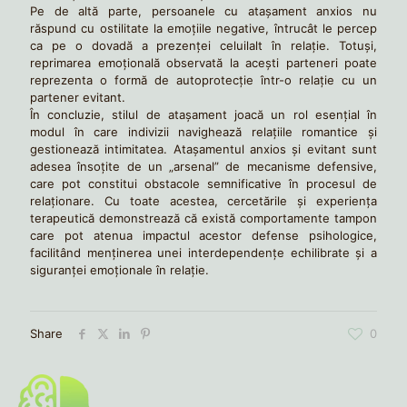
Pe de altă parte, persoanele cu atașament anxios nu
răspund cu ostilitate la emoțiile negative, întrucât le percep
ca pe o dovadă a prezenței celuilalt în relație. Totuși,
reprimarea emoțională observată la acești parteneri poate
reprezenta o formă de autoprotecție într-o relație cu un
partener evitant.
În concluzie, stilul de atașament joacă un rol esențial în
modul în care indivizii navighează relațiile romantice și
gestionează intimitatea. Atașamentul anxios și evitant sunt
adesea însoțite de un „arsenal” de mecanisme defensive,
care pot constitui obstacole semnificative în procesul de
relaționare. Cu toate acestea, cercetările și experiența
terapeutică demonstrează că există comportamente tampon
care pot atenua impactul acestor defense psihologice,
facilitând menținerea unei interdependențe echilibrate și a
siguranței emoționale în relație.
Share
0