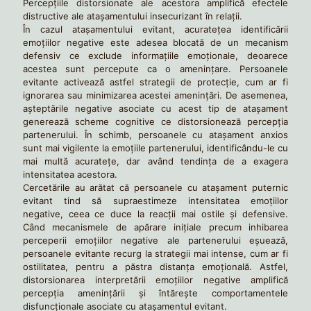
Percepțiile distorsionate ale acestora amplifică efectele
distructive ale atașamentului insecurizant în relații.
În cazul atașamentului evitant, acuratețea identificării
emoțiilor negative este adesea blocată de un mecanism
defensiv ce exclude informațiile emoționale, deoarece
acestea sunt percepute ca o amenințare. Persoanele
evitante activează astfel strategii de protecție, cum ar fi
ignorarea sau minimizarea acestei amenințări. De asemenea,
așteptările negative asociate cu acest tip de atașament
generează scheme cognitive ce distorsionează percepția
partenerului. În schimb, persoanele cu atașament anxios
sunt mai vigilente la emoțiile partenerului, identificându-le cu
mai multă acuratețe, dar având tendința de a exagera
intensitatea acestora.
Cercetările au arătat că persoanele cu atașament puternic
evitant tind să supraestimeze intensitatea emoțiilor
negative, ceea ce duce la reacții mai ostile și defensive.
Când mecanismele de apărare inițiale precum inhibarea
perceperii emoțiilor negative ale partenerului eșuează,
persoanele evitante recurg la strategii mai intense, cum ar fi
ostilitatea, pentru a păstra distanța emoțională. Astfel,
distorsionarea interpretării emoțiilor negative amplifică
percepția amenințării și întărește comportamentele
disfuncționale asociate cu atașamentul evitant.