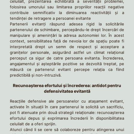
celuilalt, prezentarea echilibrată a severității problemei,
folosirea umorului sau limitarea propriilor reacții negative
contribuie semnificativ la diminuarea reactivității și a
tendinței de retragere a persoanei evitante
Partenerii evitanţi răspund adesea rigid la solicitările
partenerului de schimbare, percepându-le drept încercări de
manipulare şi amenințări la adresa autonomiei lor. În acest
context, sensibilitatea față de nevoia lor de spațiu poate fi
interpretată drept un semn de respect și acceptare a
granițelor personale, asigurând astfel un climat relațional
perceput ca sigur de catre persoana evitanta. Încrederea,
angajamentul și așteptările pozitive se dezvoltă treptat, pe
măsură ce partenerul evitant percepe relația ca fiind
predictibilă și non-intruzivă.
Recunoașterea efortului și încrederea: antidot pentru
defensivitatea evitantă
Reacțiile defensive ale persoanelor cu atașament evitant,
activate în situații în care partenerul le solicită un sacrificiu,
pot fi atenuate prin două strategii relaționale: recunoașterea
efortului depus și exprimarea încrederii în disponibilitatea
celuilalt de a oferi sprijin.
Atunci când li se cere să colaboreze pentru atingerea unui