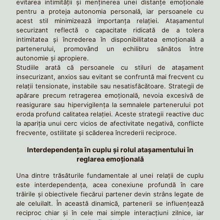
evitarea intimității și menținerea unei distanțe emoționale
pentru a proteja autonomia personală, iar persoanele cu
acest stil minimizează importanța relației. Atașamentul
securizant reflectă o capacitate ridicată de a tolera
intimitatea și încrederea în disponibilitatea emoțională a
partenerului, promovând un echilibru sănătos între
autonomie și apropiere.
Studiile arată că persoanele cu stiluri de atașament
insecurizant, anxios sau evitant se confruntă mai frecvent cu
relații tensionate, instabile sau nesatisfăcătoare. Strategii de
apărare precum retragerea emoțională, nevoia excesivă de
reasigurare sau hipervigilența la semnalele partenerului pot
eroda profund calitatea relației. Aceste strategii reactive duc
la apariția unui cerc vicios de afectivitate negativă, conflicte
frecvente, ostilitate și scăderea încrederii reciproce.
Interdependența în cuplu și rolul atașamentului în
reglarea emoțională
Una dintre trăsăturile fundamentale al unei relaţii de cuplu
este interdependența, acea conexiune profundă în care
trăirile și obiectivele fiecărui partener devin strâns legate de
ale celuilalt. În această dinamică, partenerii se influențează
reciproc chiar și în cele mai simple interacțiuni zilnice, iar