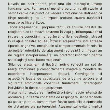
Nevoia de apartenență este una din motivațiile umane
fundamentale. Formarea și menținerea unor relații stabile și
semnificative din punct de vedere emoțional ne definesc ca
ființe sociale și au un impact profund asupra bunăstării
noastre psihice și fizice.
Teoria atașamentului propune faptul că stilurile noastre de
relaționare se formează devreme în viaţă și influențează felul
în care ne conectăm, ne reglăm emoțiile și gestionăm stresul
în relațiile noastre adulte. Întrucât atașamentul influențează
tiparele cognitive, emoționale și comportamentale în relațiile
apropiate, orientările de atașament reprezintă un mecanism
de reglare interpersonală și un predictor important pentru
satisfacția și stabilitatea relațională.
Stilul de atașament al fiecărui individ reflectă un set de
reacții emoționale și comportamente învățate şi modelate de
experiențe interpersonale timpurii. Convingerile și
așteptările legate de capacitatea de a obține apropiere și
siguranță emoțională constituie fundamentul diferențelor
individuale în tiparele de atașament.
Atașamentul anxios se manifestă printr-o nevoie intensă de
aprobare și o teamă constantă de respingere, iar persoanele
cu acest tip de ataşament sunt foarte sensibile la semnalele
de distanțare ale partenerului. Atașamentul evitant implică