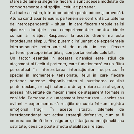
starea de bine și alegerile fiecăruia sunt adesea modelate de
comportamentele și sprijinul celuilalt partener.
Cu toate acestea, interdependența poate aduce și provocări.
Atunci când apar tensiuni, partenerii se confruntă cu „dileme
de interdependență” – situații în care fiecare trebuie să își
ajusteze dorințele sau comportamentele pentru binele
comun al relației. Răspunsul la aceste dileme nu este
întotdeauna simplu, fiind puternic influențat de experiențele
interpersonale anterioare și de modul în care fiecare
partener percepe intențiile și comportamentele celuilalt.
Un factor esențial în această dinamică este stilul de
atașament al fiecărui partener, care funcționează ca un filtru
perceptual în interpretarea interacțiunilor reciproce. În
special în momentele tensionate, felul în care fiecare
partener percepe disponibilitatea și susținerea celuilalt
poate declanșa reacții automate de apropiere sau retragere,
adesea influențate de mecanismele de atașament formate în
copilărie. Persoanele cu atașament insecurizant – anxios sau
evitant – experimentează relațiile de cuplu într-un registru
emoțional fragil. În aceste situații, dilemele de
interdependență pot activa strategii defensive, cum ar fi
cererea continuă de reasigurare, distanțarea emoțională sau
ostilitate, ceea ce poate afecta stabilitatea relației.