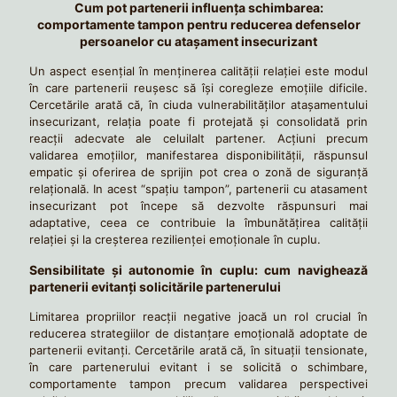
Cum pot partenerii influența schimbarea:
comportamente tampon pentru reducerea defenselor
persoanelor cu atașament insecurizant
Un aspect esențial în menținerea calității relației este modul
în care partenerii reușesc să îşi coregleze emoțiile dificile.
Cercetările arată că, în ciuda vulnerabilităților atașamentului
insecurizant, relația poate fi protejată și consolidată prin
reacții adecvate ale celuilalt partener. Acțiuni precum
validarea emoțiilor, manifestarea disponibilității, răspunsul
empatic și oferirea de sprijin pot crea o zonă de siguranță
relațională. In acest “spațiu tampon”, partenerii cu atasament
insecurizant pot începe să dezvolte răspunsuri mai
adaptative, ceea ce contribuie la îmbunătățirea calității
relației și la creșterea rezilienței emoționale în cuplu.
Sensibilitate și autonomie în cuplu: cum navighează
partenerii evitanţi solicitările partenerului
Limitarea propriilor reacții negative joacă un rol crucial în
reducerea strategiilor de distanțare emoțională adoptate de
partenerii evitanţi. Cercetările arată că, în situații tensionate,
în care partenerului evitant i se solicită o schimbare,
comportamente tampon precum validarea perspectivei